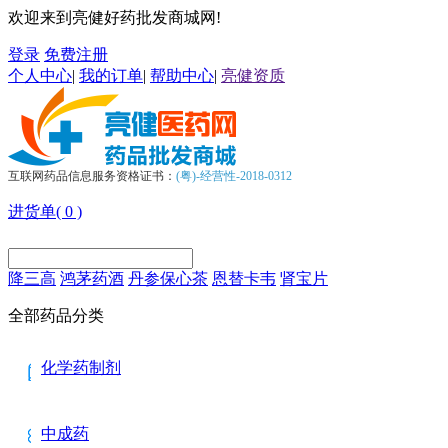
欢迎来到亮健好药批发商城网!
登录
免费注册
个人中心
|
我的订单
|
帮助中心
|
亮健资质
互联网药品信息服务资格证书：
(粤)-经营性-2018-0312
进货单(
0
)
降三高
鸿茅药酒
丹参保心茶
恩替卡韦
肾宝片
全部药品分类
化学药制剂
中成药