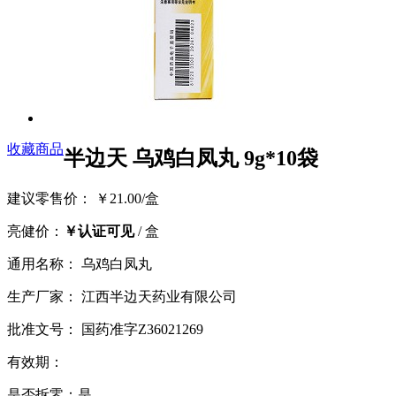
收藏商品
半边天 乌鸡白凤丸 9g*10袋
建议零售价： ￥21.00/盒
亮健价：
￥认证可见
/ 盒
通用名称： 乌鸡白凤丸
生产厂家： 江西半边天药业有限公司
批准文号： 国药准字Z36021269
有效期：
是否拆零：是