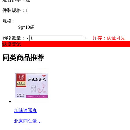
件装规格：1
规格：
9g*10袋
购物数量：
-
+
库存：认证可见
缺货登记
同类商品推荐
加味逍遥丸
北京同仁堂科技发展股份有限公司制药厂