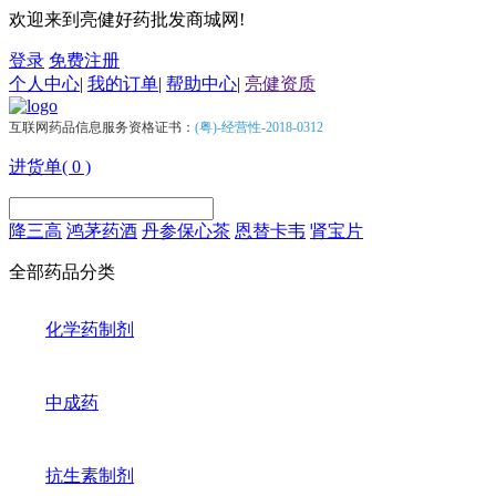
欢迎来到亮健好药批发商城网!
登录
免费注册
个人中心
|
我的订单
|
帮助中心
|
亮健资质
互联网药品信息服务资格证书：
(粤)-经营性-2018-0312
进货单(
0
)
降三高
鸿茅药酒
丹参保心茶
恩替卡韦
肾宝片
全部药品分类
化学药制剂
中成药
抗生素制剂