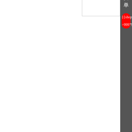
单
{{shop
>999?'