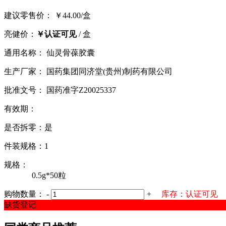
建议零售价： ￥44.00/盒
亮健价：
￥认证可见
/ 盒
通用名称： 仙灵骨葆胶囊
生产厂家： 国药集团同济堂(贵州)制药有限公司
批准文号： 国药准字Z20025337
有效期：
是否拆零：是
件装规格：1
规格：
0.5g*50粒
购物数量：
-
+
库存：认证可见
缺货登记