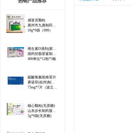
热销产品推荐
感冒灵颗粒
惠州市九惠制药股份有限公司
10g*9袋（999）
维生素D滴剂(胶囊型)（线上）
国药控股星鲨制药(厦门)有限公司
400单位*12粒*3板
硫酸氢氯吡格雷片
赛诺菲(杭州)制药有限公司
75mg*7片（波立维）
稳心颗粒(无蔗糖)
山东步长制药股份有限公司
5g*9袋(无蔗糖)