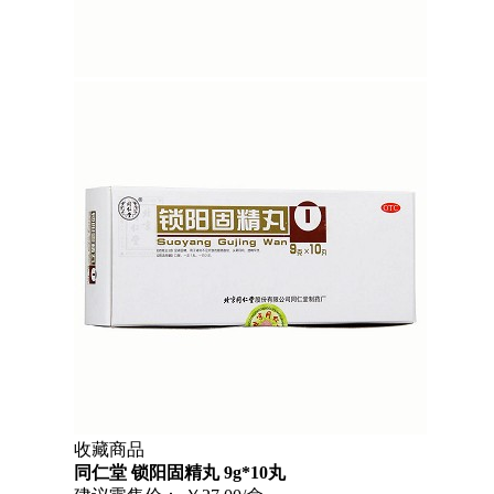
收藏商品
同仁堂 锁阳固精丸 9g*10丸