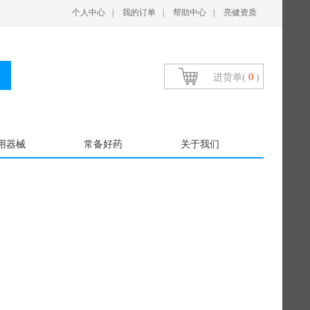
个人中心
|
我的订单
|
帮助中心
|
亮健资质
进货单(
0
)
用器械
常备好药
关于我们