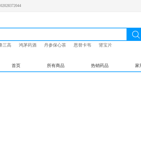
028372044
降三高
鸿茅药酒
丹参保心茶
恩替卡韦
肾宝片
首页
所有商品
热销药品
家