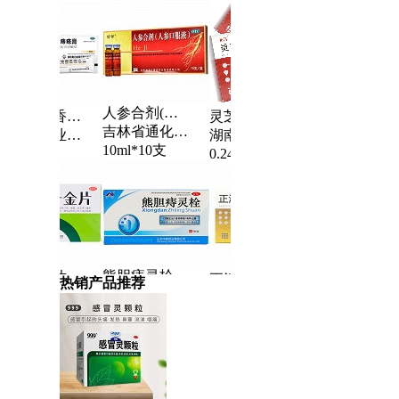
人参合剂(人参口服液)
马应龙麝香痔疮膏
灵芝片
马应龙麝香痔
吉林省通化博祥药业股份有限公司
马应龙药业集团股份有限公司
湖南正清制药集团股份有限公司
马应龙药业集团股份有
10ml*10支
10g
10g
0.24g*36片（薄膜衣）
熊胆痔灵栓
妇科千金片
妇科千金片
正清风痛宁缓释片
热销产品推荐
山东中泰药业有限公司
株洲千金药业股份有限公司
株洲千金药业股份有
湖南正清制药集团股份有限公司
2g*6粒
18片*6板
18片*6板
60mg*12片