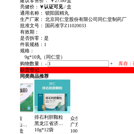
建议零售价： ￥27.00/盒
亮健价：
￥认证可见
/ 盒
通用名称： 锁阳固精丸
生产厂家： 北京同仁堂股份有限公司同仁堂制药厂
批准文号： 国药准字Z11020033
有效期：
是否拆零：是
件装规格：1
规格：
9g*10丸（同仁堂）
购物数量：
-
+
库存：
缺货登记
同类商品推荐
排石利胆颗粒
肾石通颗粒
众生丸
肾石通颗粒
黑龙江省济仁药业有限公司
江西九连山药业有限公司
广东众生药业股份有限公司
江西九连山药业有
10g*12袋
15g*10袋/盒
100丸
15g*10袋/盒