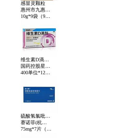
感冒灵颗粒
惠州市九惠制药股份有限公司
迈之灵片
西青果颗粒
西青果颗粒
正清风痛宁片
10g*9袋（999）
南京星银药业集团有限公司(分包装)
广西济民制药有限公司 （原广西济民制药厂）
广西济民制药有限公司 （原广西济民
湖南正清制药集团股份有限公司
260mg(每片含马粟提取物150mg)*40片
15g*9袋
15g*9袋
20mg*24片/盒
维生素D滴剂(胶囊型)（线上）
国药控股星鲨制药(厦门)有限公司
百癣夏塔热片
降脂宁片
降脂宁片
疏肝益阳胶囊
400单位*12粒*3板
黑龙江省济仁药业有限公司
长春万德制药有限公司
长春万德制药有限
贵州益佰制药股份有限公司
0.31g*9片*5板
0.52g*15片*3板
0.52g*
0.25g*36粒
硫酸氢氯吡格雷片
赛诺菲(杭州)制药有限公司
75mg*7片（波立维）