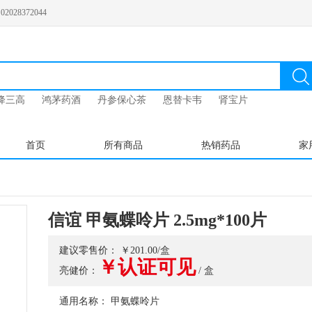
028372044
降三高
鸿茅药酒
丹参保心茶
恩替卡韦
肾宝片
首页
所有商品
热销药品
家
信谊 甲氨蝶呤片 2.5mg*100片
建议零售价： ￥201.00/盒
￥认证可见
亮健价：
/ 盒
通用名称： 甲氨蝶呤片