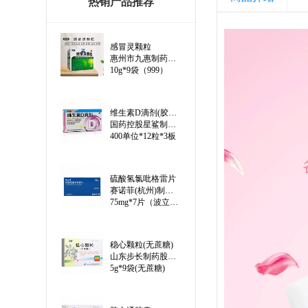
热销产品推荐
感冒灵颗粒
惠州市九惠制药股份有限公司
10g*9袋（999）
维生素D滴剂(胶囊型)（线上）
国药控股星鲨制药(厦门)有限公司
400单位*12粒*3板
硫酸氢氯吡格雷片
赛诺菲(杭州)制药有限公司
75mg*7片（波立维）
稳心颗粒(无蔗糖)
山东步长制药股份有限公司
5g*9袋(无蔗糖)