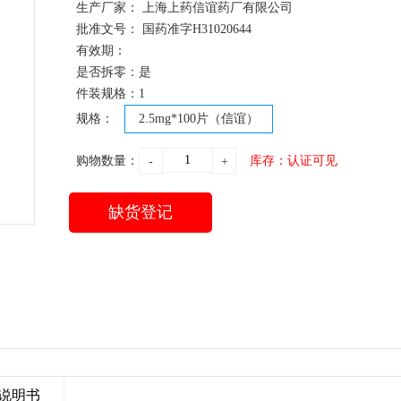
生产厂家： 上海上药信谊药厂有限公司
批准文号： 国药准字H31020644
有效期：
是否拆零：是
件装规格：1
规格：
2.5mg*100片（信谊）
购物数量：
库存：认证可见
-
+
缺货登记
说明书