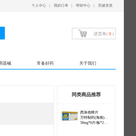
个人中心
|
我的订单
|
帮助中心
|
亮健资质
进货单(
0
)
用器械
常备好药
关于我们
同类商品推荐
富马酸喹硫平片
阿斯利康制药有限公司
0.2g*20片（思瑞康）