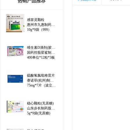
热销产品推荐
感冒灵颗粒
惠州市九惠制药股份有限公司
10g*9袋（999）
维生素D滴剂(胶囊型)（线上）
国药控股星鲨制药(厦门)有限公司
400单位*12粒*3板
硫酸氢氯吡格雷片
赛诺菲(杭州)制药有限公司
75mg*7片（波立维）
稳心颗粒(无蔗糖)
山东步长制药股份有限公司
5g*9袋(无蔗糖)