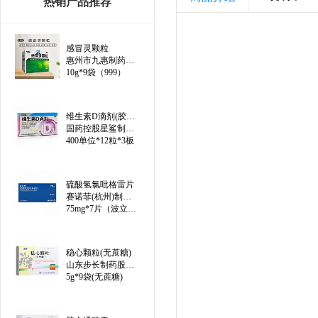
热销产品推荐
感冒灵颗粒
惠州市九惠制药股份有限公司
10g*9袋（999）
维生素D滴剂(胶囊型)（线上）
国药控股星鲨制药(厦门)有限公司
400单位*12粒*3板
硫酸氢氯吡格雷片
赛诺菲(杭州)制药有限公司
75mg*7片（波立维）
稳心颗粒(无蔗糖)
山东步长制药股份有限公司
5g*9袋(无蔗糖)