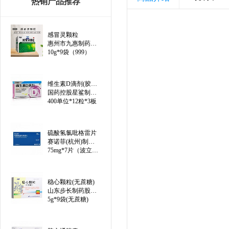
热销产品推荐
感冒灵颗粒
惠州市九惠制药股份有限公司
10g*9袋（999）
维生素D滴剂(胶囊型)（线上）
国药控股星鲨制药(厦门)有限公司
400单位*12粒*3板
硫酸氢氯吡格雷片
赛诺菲(杭州)制药有限公司
75mg*7片（波立维）
稳心颗粒(无蔗糖)
山东步长制药股份有限公司
5g*9袋(无蔗糖)