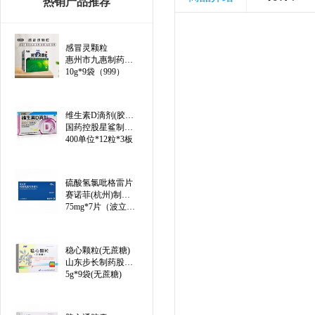
热销产品推荐
感冒灵颗粒
惠州市九惠制药股份有限公司
10g*9袋（999）
维生素D滴剂(胶囊型)（线上）
国药控股星鲨制药(厦门)有限公司
400单位*12粒*3板
硫酸氢氯吡格雷片
赛诺菲(杭州)制药有限公司
75mg*7片（波立维）
稳心颗粒(无蔗糖)
山东步长制药股份有限公司
5g*9袋(无蔗糖)