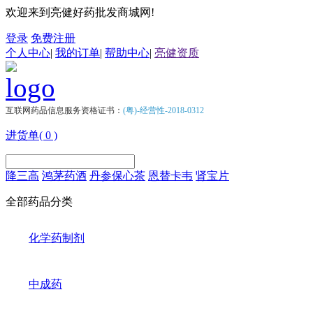
欢迎来到亮健好药批发商城网!
登录
免费注册
个人中心
|
我的订单
|
帮助中心
|
亮健资质
互联网药品信息服务资格证书：
(粤)-经营性-2018-0312
进货单(
0
)
降三高
鸿茅药酒
丹参保心茶
恩替卡韦
肾宝片
全部药品分类
化学药制剂
中成药