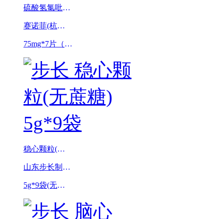
硫酸氢氯吡格雷片
赛诺菲(杭州)制药有限公司
75mg*7片（波立维）
稳心颗粒(无蔗糖)
山东步长制药股份有限公司
5g*9袋(无蔗糖)