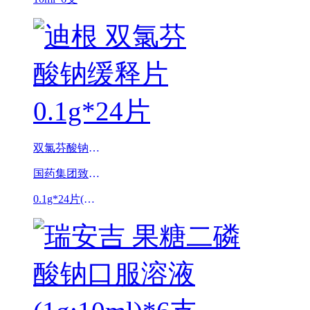
双氯芬酸钠缓释片
国药集团致君(深圳)坪山制药有限公司
0.1g*24片(迪根 )