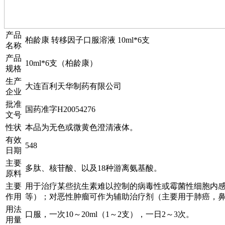
产品
柏龄康 转移因子口服溶液 10ml*6支
名称
产品
10ml*6支（柏龄康）
规格
生产
大连百利天华制药有限公司
企业
批准
国药准字H20054276
文号
性状
本品为无色或微黄色澄清液体。
有效
548
日期
主要
多肽、核苷酸、以及18种游离氨基酸。
原料
主要
用于治疗某些抗生素难以控制的病毒性或霉菌性细胞内
作用
等）；对恶性肿瘤可作为辅助治疗剂（主要用于肺癌，
用法
口服，一次10～20ml（1～2支），一日2～3次。
用量