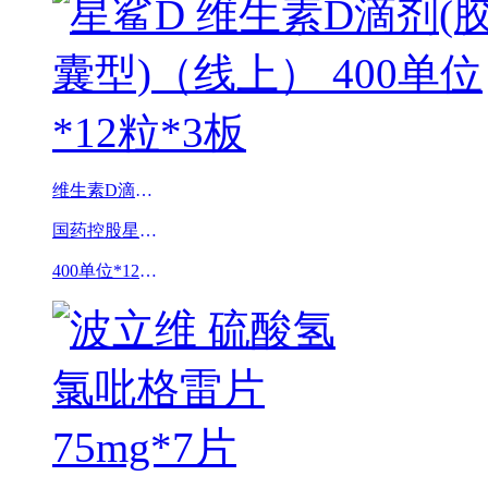
维生素D滴剂(胶囊型)（线上）
国药控股星鲨制药(厦门)有限公司
400单位*12粒*3板