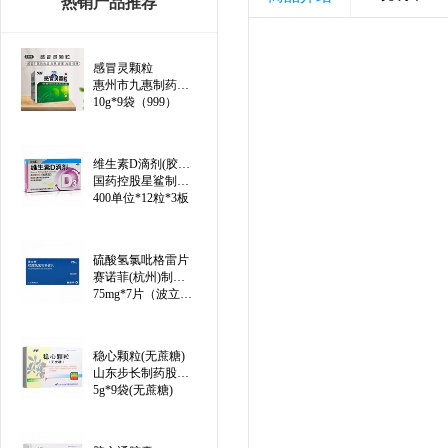
热销产品推荐
感冒灵颗粒
惠州市九惠制药股份有限公司
10g*9袋（999）
维生素D滴剂(胶囊型)（线上）
国药控股星鲨制药(厦门)有限公司
400单位*12粒*3板
硫酸氢氯吡格雷片
赛诺菲(杭州)制药有限公司
75mg*7片（波立维）
稳心颗粒(无蔗糖)
山东步长制药股份有限公司
5g*9袋(无蔗糖)